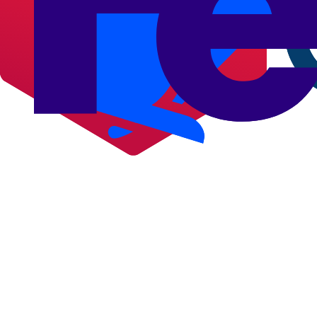
3
3
Envie com economia
Finalize o pagamento online e faça o envio na agência ou ponto mais
✓
✓
✓