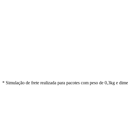
em cada envio
-
41
%
Curitiba
Porto Alegre
Preço tradicional:
R$ 25,10
R$ 14,86
Com a Conectenvios
Você economiza
R$ 10,24
em cada envio
* Simulação de frete realizada para pacotes com peso de 0,3kg e dim
✓
✓
✓