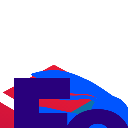
1
1
Simule o frete
Digite origem, destino e peso do pacote. Em segundos você vê os preç
2
2
Escolha a melhor opção
Compare preços, prazos e serviços. Selecione a transportadora que me